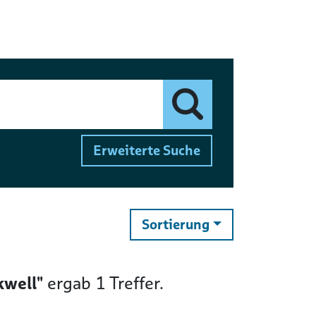
Finden
Erweiterte Suche
ändern
Sortierung
well"
ergab
1
Treffer.