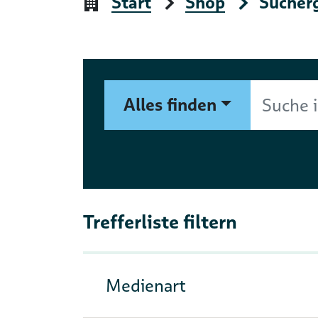
Start
Shop
Sucher
Suchformular
Suche im Shop nach Autor, 
Alles finden
Trefferliste filtern
Medienart