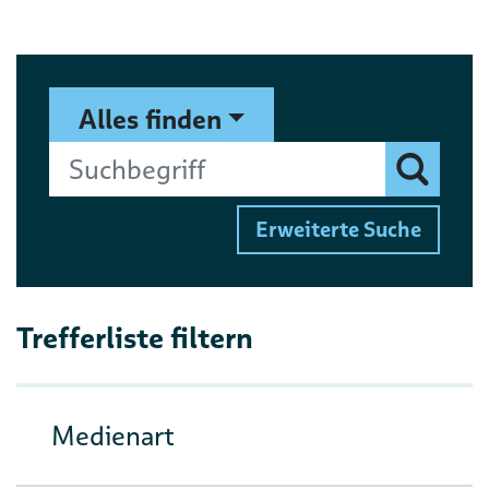
Suchformular
Suchbegriff
Alles finden
Finden
Erweiterte Suche
Trefferliste filtern
Medienart