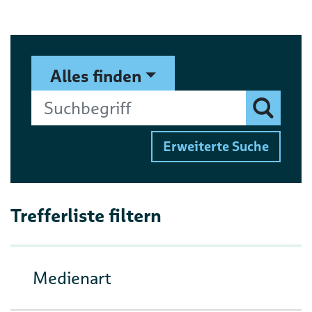
Suchformular
Suchbegriff
Alles finden
Finden
Erweiterte Suche
Trefferliste filtern
Medienart