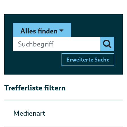
Suchformular
Suchbegriff
Alles finden
Finden
Erweiterte Suche
Trefferliste filtern
Medienart