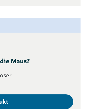
 die Maus?
oser
ukt