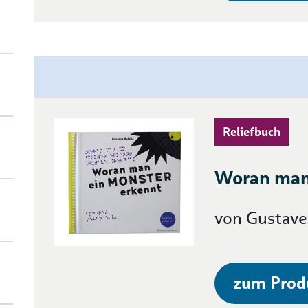
Reliefbuch
Woran man
von Gustave
zum Prod