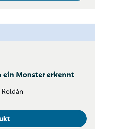
 ein Monster erkennt
 Roldán
ukt