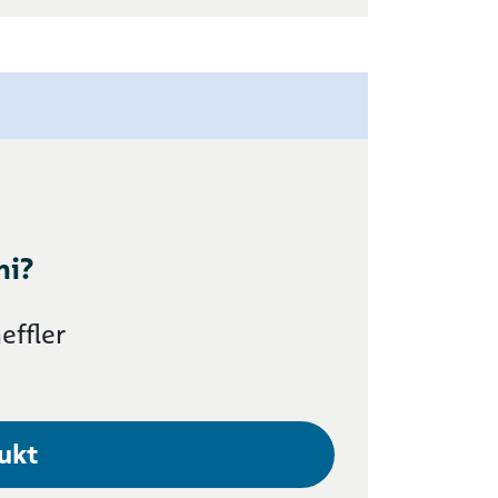
mi?
effler
ukt