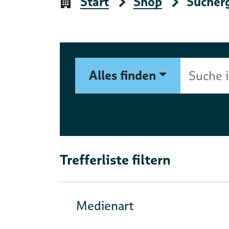
Start
Shop
Sucher
Suchformular
Suche im Shop nach Autor, 
Alles finden
Trefferliste filtern
Medienart