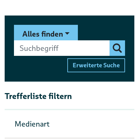
Suchformular
Suchbegriff
Alles finden
Finden
Erweiterte Suche
Trefferliste filtern
Medienart