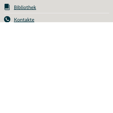
Bibliothek
Kontakte
Mein Konto
Shop
FAQ
AGB
Aufträge
English Information
Widerruf