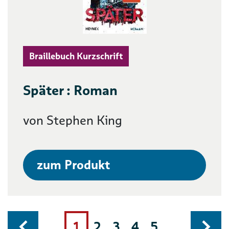
Braillebuch Kurzschrift
Später : Roman
von Stephen King
zum Produkt
1
2
3
4
5