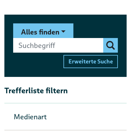
Suchformular
Suchbegriff
Alles finden
Finden
Erweiterte Suche
Trefferliste filtern
Medienart