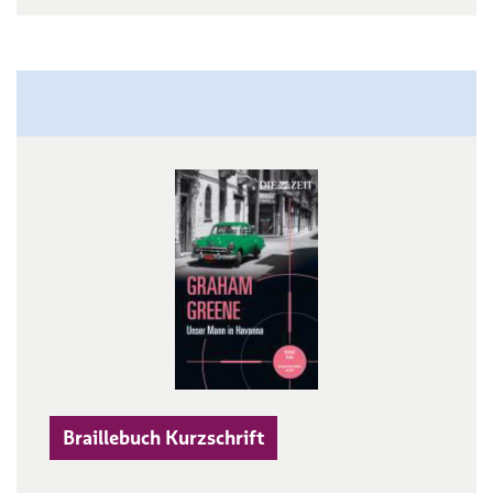
Braillebuch Kurzschrift