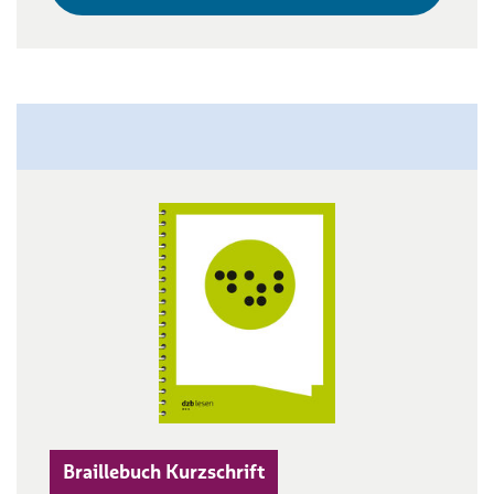
Braillebuch Kurzschrift