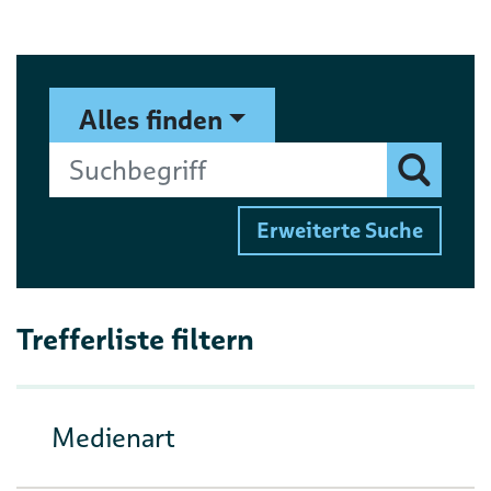
Suchformular
Suchbegriff
Alles finden
Finden
Erweiterte Suche
Trefferliste filtern
Medienart