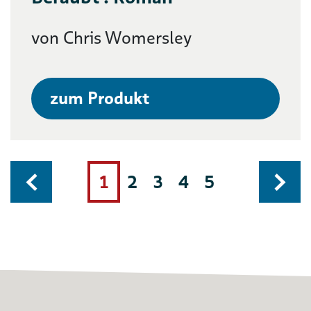
von Chris Womersley
zum Produkt
1
2
3
4
5