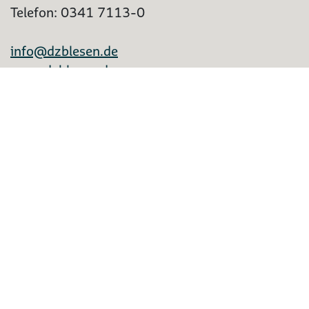
Telefon: 0341 7113-0
info@dzblesen.de
www.dzblesen.de
Bibliothek
Kontakte
Mein Konto
Shop
FAQ