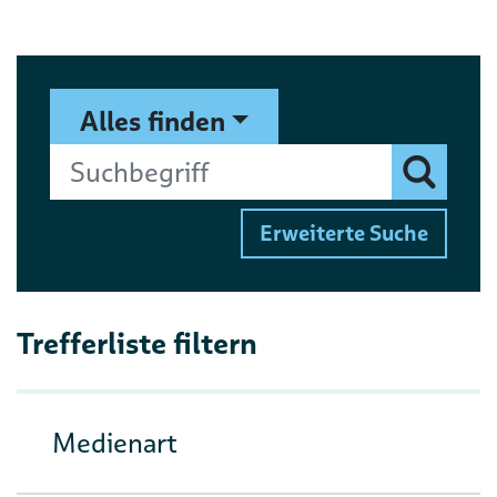
Suchformular
Suchbegriff
Alles finden
Finden
Erweiterte Suche
Trefferliste filtern
Medienart