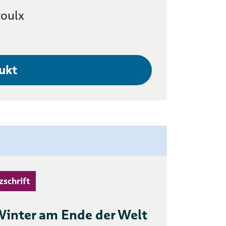
roulx
ukt
zschrift
Winter am Ende der Welt