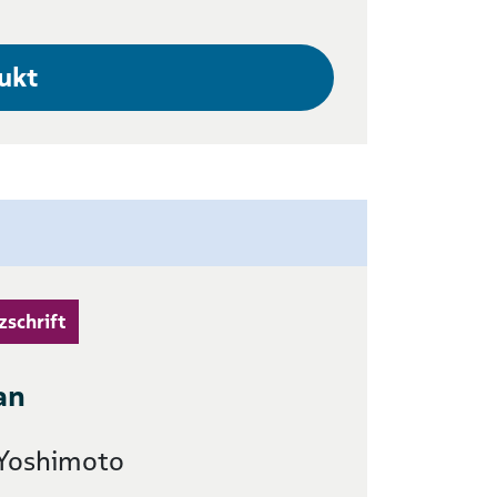
ukt
zschrift
an
 Yoshimoto