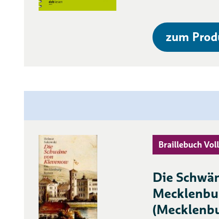
zum Prod
Braillebuch Voll
Die Schwän
Mecklenbu
(Mecklenbur