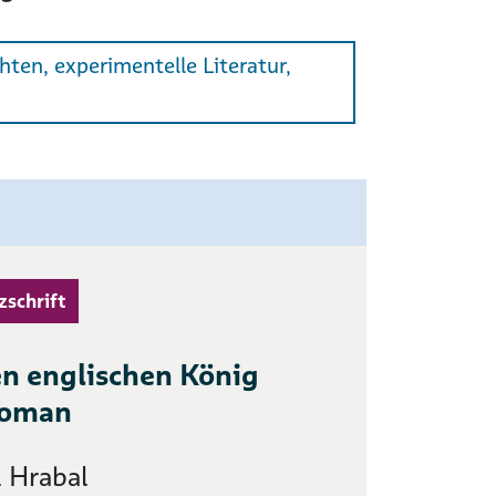
en, experimentelle Literatur,
zschrift
en englischen König
Roman
 Hrabal