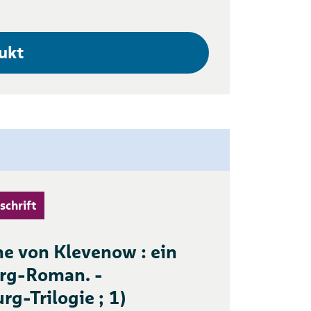
ukt
schrift
e von Klevenow : ein
rg-Roman. -
g-Trilogie ; 1)