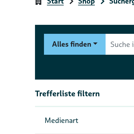
Start
Shop
Sucher
Suchformular
Suche im Shop nach Autor, 
Alles finden
Trefferliste filtern
Medienart