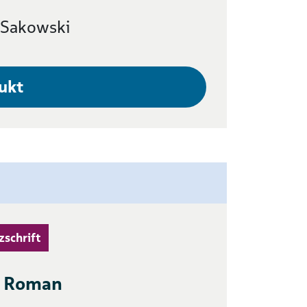
 Sakowski
ukt
zschrift
: Roman