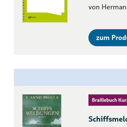
von Herman
zum Prod
Braillebuch Kur
Schiffsme