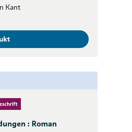
n Kant
ukt
zschrift
ldungen : Roman