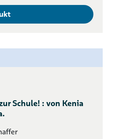
ukt
ur Schule! : von Kenia
a.
haffer