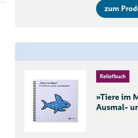
zum Prod
Reliefbuch
»Tiere im M
Ausmal- u