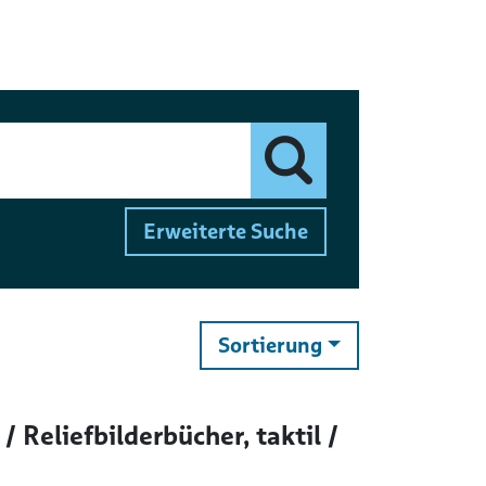
Finden
Erweiterte Suche
ändern
Sortierung
/ Reliefbilderbücher, taktil /