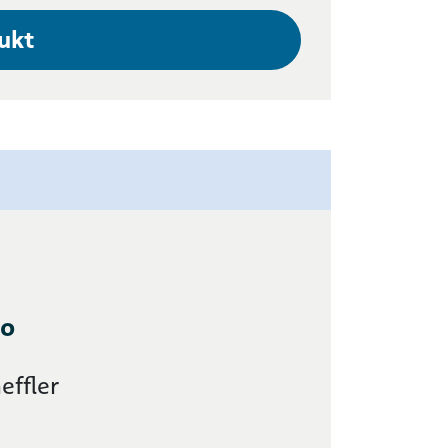
ukt
lo
effler