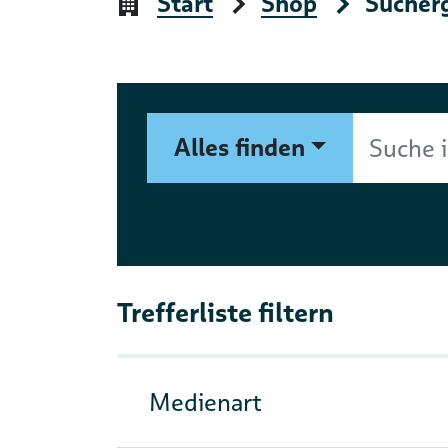
Start
Shop
Sucher
Suchformular
Suche im Shop nach Autor, 
Alles finden
Trefferliste filtern
Medienart