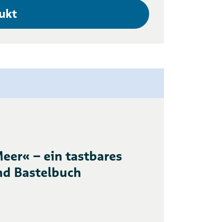
ukt
eer« – ein tastbares
nd Bastelbuch