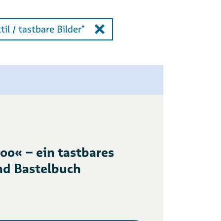
il / tastbare Bilder"
oo« – ein tastbares
nd Bastelbuch