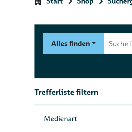
Start
Shop
Sucher
Suchformular
Suche im Shop nach Autor, 
Alles finden
Trefferliste filtern
Medienart