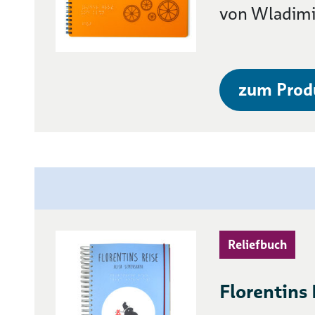
von Wladimi
zum Prod
Reliefbuch
Florentins 