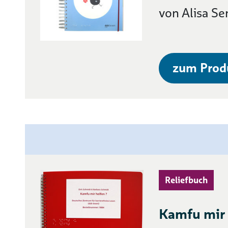
von Alisa S
zum Prod
Reliefbuch
Kamfu mir 