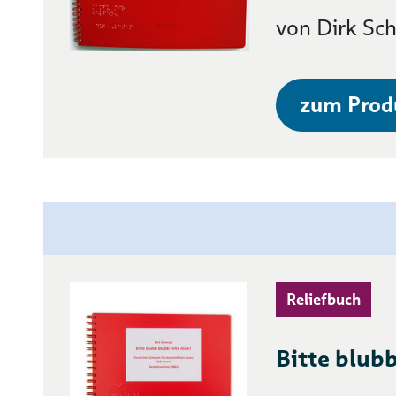
von Dirk Sc
zum Prod
Reliefbuch
Bitte blubb