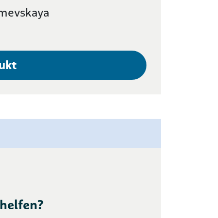
emevskaya
ukt
helfen?