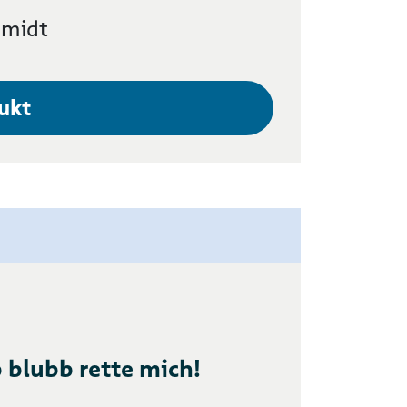
hmidt
ukt
 blubb rette mich!