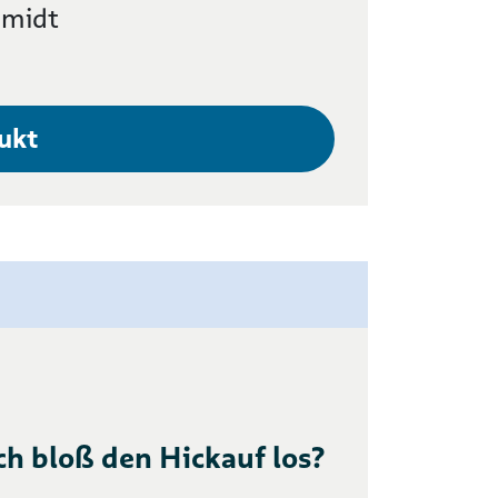
hmidt
ukt
ch bloß den Hickauf los?