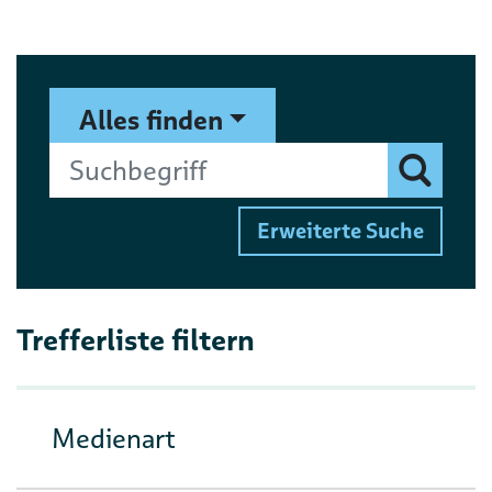
Suchformular
Suchbegriff
Alles finden
Finden
Erweiterte Suche
Trefferliste filtern
Medienart