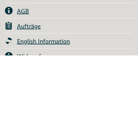
AGB
Aufträge
English Information
Widerruf
Über uns
Sitemap
Abo kündigen
Unterstützen Sie unseren Förderverein!
©
dzb lesen 2026