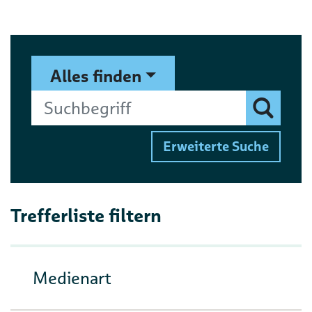
Suchformular
Suchbegriff
Alles finden
Finden
Erweiterte Suche
Trefferliste filtern
Medienart