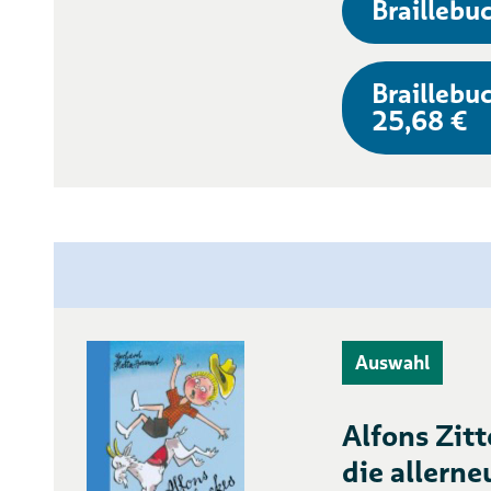
Braillebuc
Braillebuc
25,68 €
Auswahl
Alfons Zitt
die allern