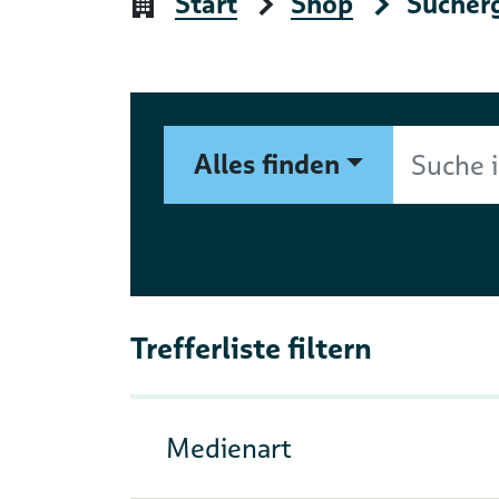
Start
Shop
Sucher
Suchformular
Suche im Shop nach Autor, 
Alles finden
Trefferliste filtern
Medienart