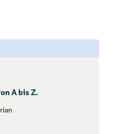
on A bis Z.
rian