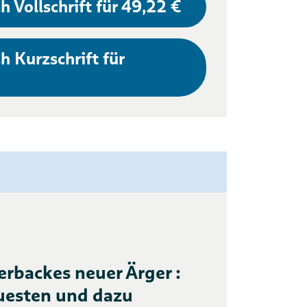
h Vollschrift für 49,22 €
h Kurzschrift für
erbackes neuer Ärger :
euesten und dazu