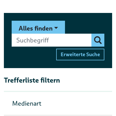
Suchformular
Suchbegriff
Alles finden
Finden
Erweiterte Suche
Trefferliste filtern
Medienart