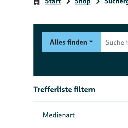
Start
Shop
Sucher
Suchformular
Suche im Shop nach Autor, 
Alles finden
Trefferliste filtern
Medienart