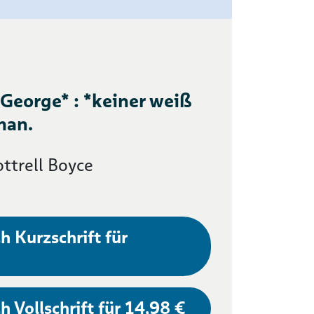
 George* : *keiner weiß
man.
ttrell Boyce
h Kurzschrift für
h Vollschrift für 14,98 €