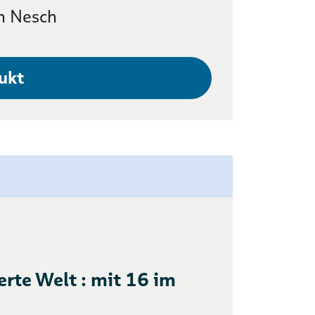
n Nesch
ukt
erte Welt : mit 16 im