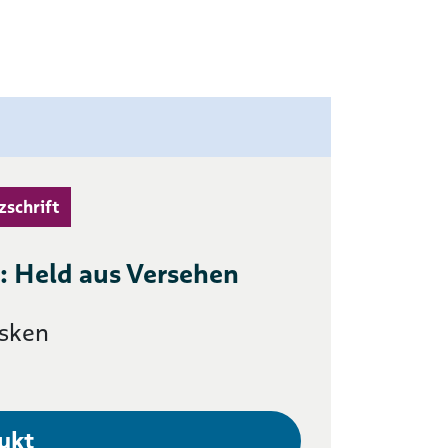
zschrift
: Held aus Versehen
esken
ukt