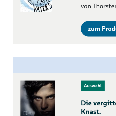
von Thorste
zum Prod
Auswahl
Die vergitt
Knast.