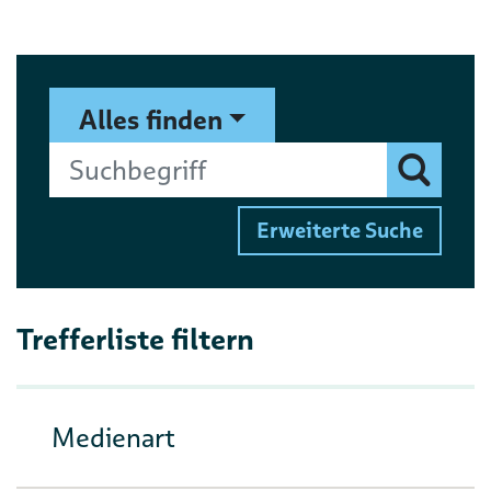
Suchformular
Suchbegriff
Alles finden
Finden
Erweiterte Suche
Trefferliste filtern
Medienart