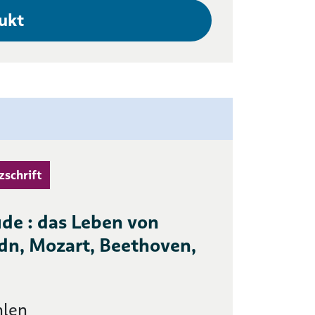
ukt
zschrift
ude : das Leben von
dn, Mozart, Beethoven,
hlen