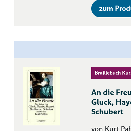
zum Prod
Braillebuch Kur
An die Fre
Gluck, Hay
Schubert
von Kurt Pa