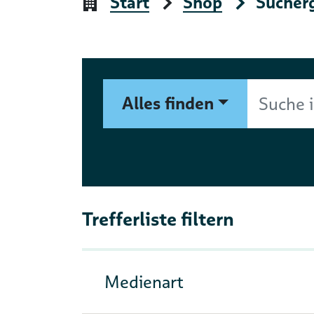
Start
Shop
Sucher
Suchformular
Suche im Shop nach Autor, 
Alles finden
Trefferliste filtern
Medienart