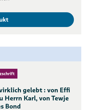
ukt
zschrift
irklich gelebt : von Effi
zu Herrn Karl, von Tewje
es Bond