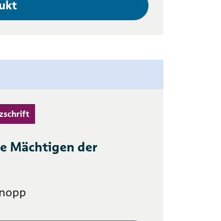
ukt
zschrift
ie Mächtigen der
Knopp