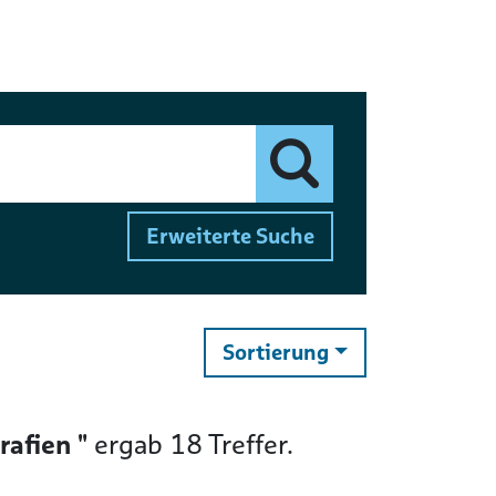
Finden
Erweiterte Suche
ändern
Sortierung
afien "
ergab
18
Treffer.