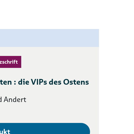
zschrift
ten : die VIPs des Ostens
d Andert
ukt