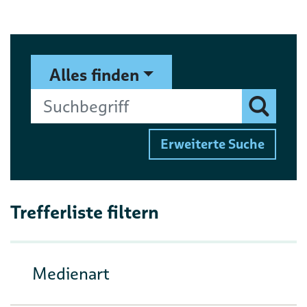
Suchformular
Suchbegriff
Alles finden
Finden
Erweiterte Suche
Trefferliste filtern
Medienart