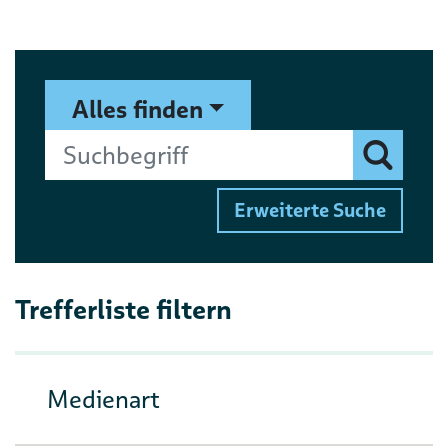
Suchformular
Suchbegriff
Alles finden
Finden
Erweiterte Suche
Trefferliste filtern
Medienart