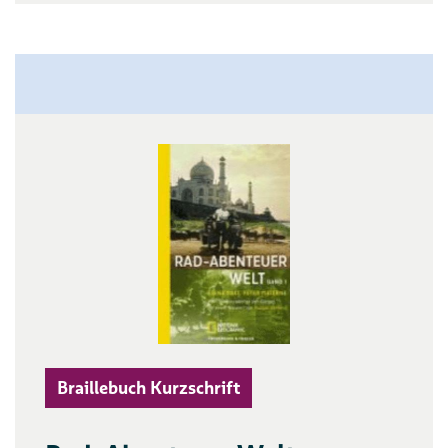
Braillebuch Kurzschrift