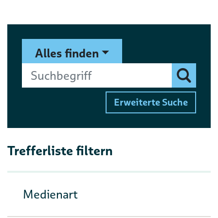
Suchformular
Suchbegriff
Alles finden
Finden
Erweiterte Suche
Trefferliste filtern
Medienart