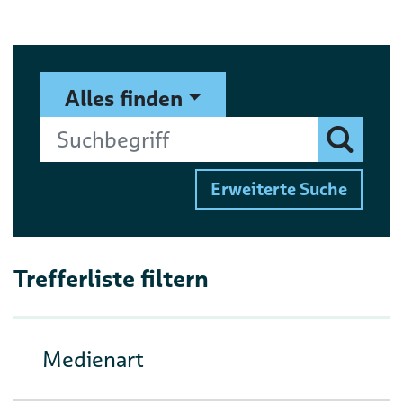
Suchformular
Suchbegriff
Alles finden
Finden
Erweiterte Suche
Trefferliste filtern
Medienart