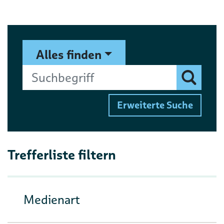
Suchformular
Suchbegriff
Alles finden
Finden
Erweiterte Suche
Trefferliste filtern
Medienart