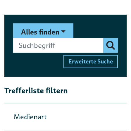
Suchformular
Suchbegriff
Alles finden
Finden
Erweiterte Suche
Trefferliste filtern
Medienart