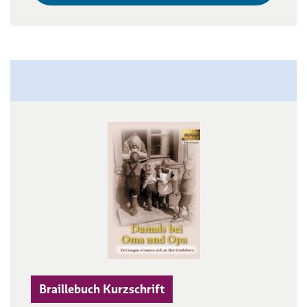
Braillebuch Kurzschrift