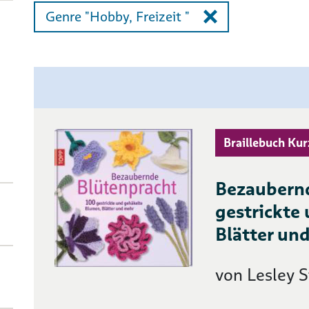
Genre "Hobby, Freizeit "
lliste ausklappen
Braillebuch Kur
Bezaubernd
gestrickte
Blätter un
von Lesley S