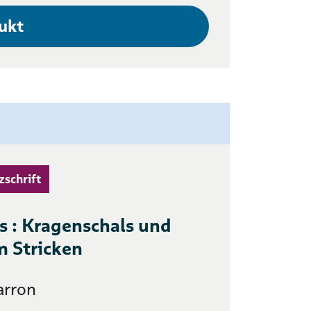
ukt
zschrift
s : Kragenschals und
 Stricken
arron