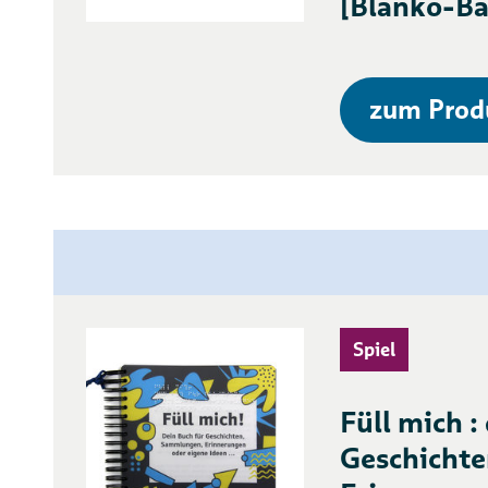
[Blanko-Ba
zum Prod
Spiel
Füll mich :
Geschicht