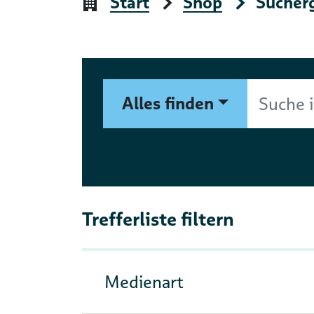
Start
Shop
Sucher
Suchformular
Suche im Shop nach Autor, 
Alles finden
Trefferliste filtern
Medienart