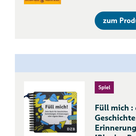
zum Prod
Spiel
Füll mich :
Geschicht
Erinnerung