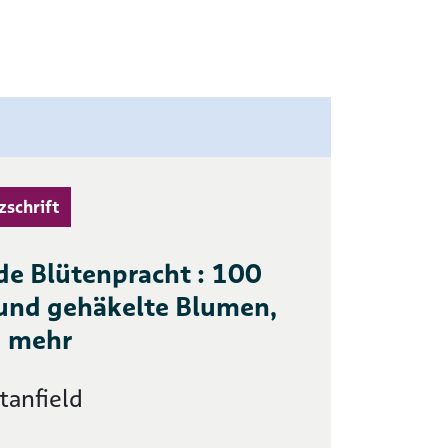
zschrift
e Blütenpracht : 100
 und gehäkelte Blumen,
d mehr
tanfield