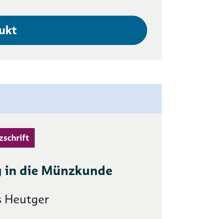
ukt
zschrift
 in die Münzkunde
s Heutger