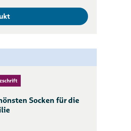
ukt
zschrift
hönsten Socken für die
lie