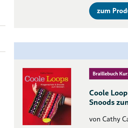
zum Prod
Braillebuch Kur
Coole Loop
Snoods zum
von Cathy C