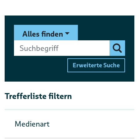
Suchformular
Suchbegriff
Alles finden
Finden
Erweiterte Suche
Trefferliste filtern
Medienart