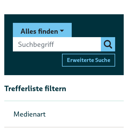
Suchformular
Suchbegriff
Alles finden
Finden
Erweiterte Suche
Trefferliste filtern
Medienart