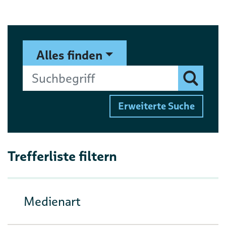
Suchformular
Suchbegriff
Alles finden
Finden
Erweiterte Suche
Trefferliste filtern
Medienart