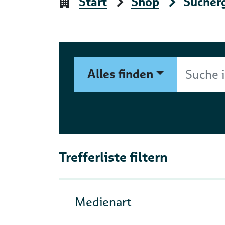
Start
Shop
Sucher
Suchformular
Suche im Shop nach Autor, 
Alles finden
Trefferliste filtern
Medienart