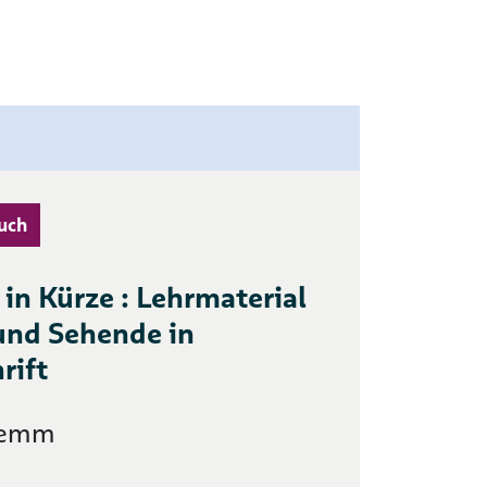
uch
 in Kürze : Lehrmaterial
 und Sehende in
rift
lemm