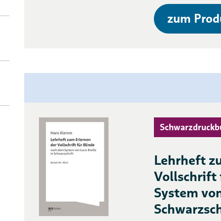
zum Prod
Schwarzdruckb
Lehrheft z
Vollschrift
System von 
Schwarzsch