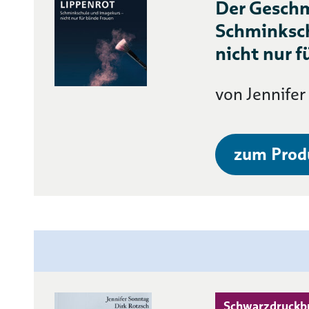
Der Geschm
Schminksc
nicht nur f
von Jennife
zum Prod
Schwarzdruckb