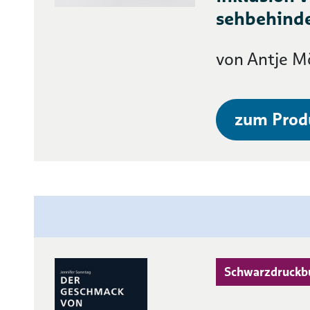
sehbehinde
von Antje M
zum Prod
Schwarzdruckb