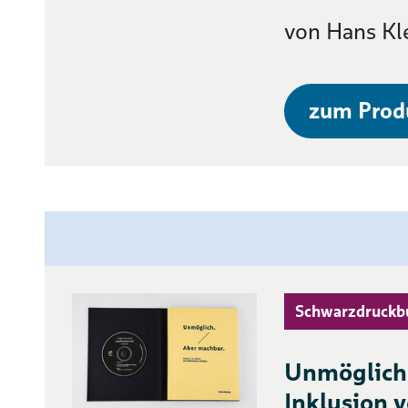
von Hans K
zum Prod
Schwarzdruckb
Unmöglich.
Inklusion 