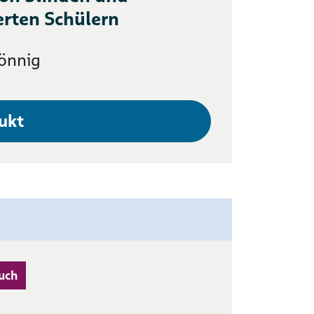
rten Schülern
önnig
ukt
uch