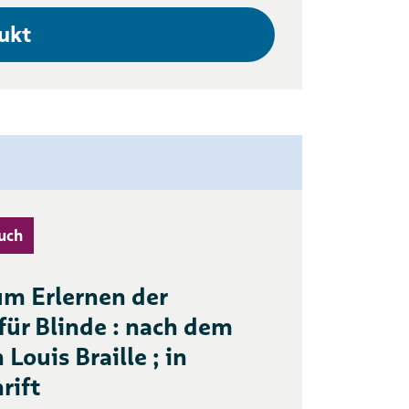
ukt
uch
um Erlernen der
 für Blinde : nach dem
Louis Braille ; in
rift