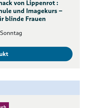
ack von Lippenrot :
hule und Imagekurs –
ür blinde Frauen
r Sonntag
ukt
uch