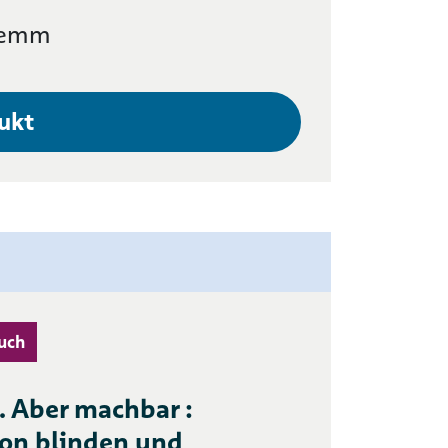
lemm
ukt
uch
 Aber machbar :
von blinden und