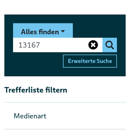
Suchformular
Suchbegriff
Alles finden
Eingaben 
Finden
Erweiterte Suche
Trefferliste filtern
Medienart