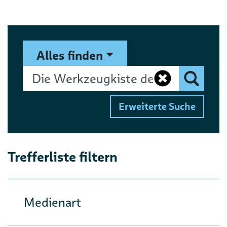
Suchformular
Suchbegriff
Alles finden
Eingaben 
Finden
Erweiterte Suche
Trefferliste filtern
Medienart