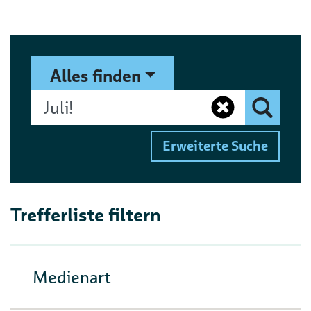
Suchformular
Suchbegriff
Alles finden
Eingaben 
Finden
Erweiterte Suche
Trefferliste filtern
Medienart