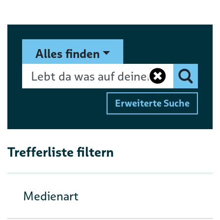
Suchformular
Suchbegriff
Alles finden
Eingaben 
Finden
Erweiterte Suche
Trefferliste filtern
Medienart