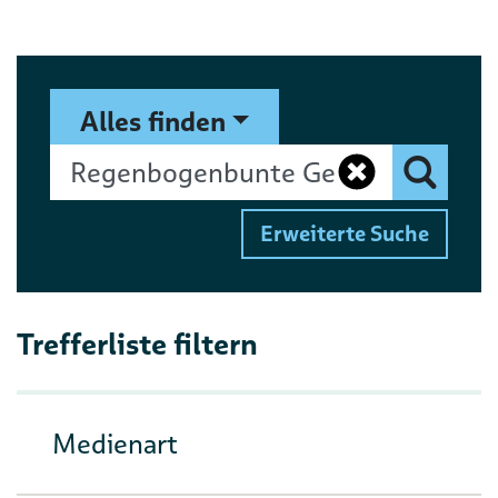
Suchformular
Suchbegriff
Alles finden
Eingaben 
Finden
Erweiterte Suche
Trefferliste filtern
Medienart