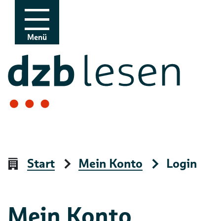
Zur Navigation
Zum Inhalt
Menü
Start
Mein Konto
Login
Mein Konto