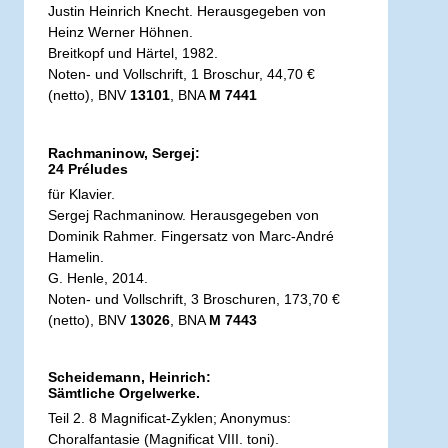
Justin Heinrich Knecht. Herausgegeben von
Heinz Werner Höhnen.
Breitkopf und Härtel, 1982.
Noten- und Vollschrift, 1 Broschur, 44,70 €
(netto), BNV
13101
, BNA
M 7441
Rachmaninow, Sergej:
24 Préludes
für Klavier.
Sergej Rachmaninow. Herausgegeben von
Dominik Rahmer. Fingersatz von Marc-André
Hamelin.
G. Henle, 2014.
Noten- und Vollschrift, 3 Broschuren, 173,70 €
(netto), BNV
13026
, BNA
M 7443
Scheidemann, Heinrich:
Sämtliche Orgelwerke.
Teil 2. 8 Magnificat-Zyklen; Anonymus:
Choralfantasie (Magnificat VIII. toni).