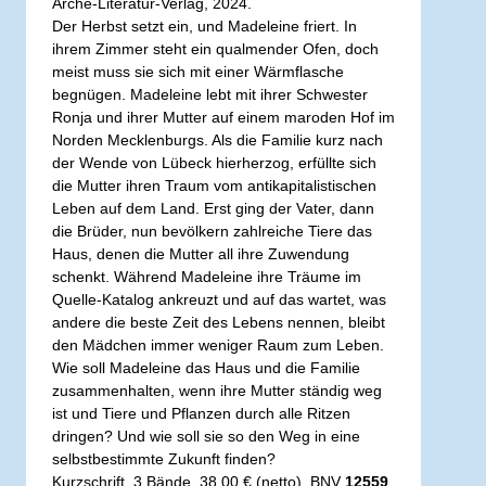
Arche-Literatur-Verlag, 2024.
Der Herbst setzt ein, und Madeleine friert. In
ihrem Zimmer steht ein qualmender Ofen, doch
meist muss sie sich mit einer Wärmflasche
begnügen. Madeleine lebt mit ihrer Schwester
Ronja und ihrer Mutter auf einem maroden Hof im
Norden Mecklenburgs. Als die Familie kurz nach
der Wende von Lübeck hierherzog, erfüllte sich
die Mutter ihren Traum vom antikapitalistischen
Leben auf dem Land. Erst ging der Vater, dann
die Brüder, nun bevölkern zahlreiche Tiere das
Haus, denen die Mutter all ihre Zuwendung
schenkt. Während Madeleine ihre Träume im
Quelle-Katalog ankreuzt und auf das wartet, was
andere die beste Zeit des Lebens nennen, bleibt
den Mädchen immer weniger Raum zum Leben.
Wie soll Madeleine das Haus und die Familie
zusammenhalten, wenn ihre Mutter ständig weg
ist und Tiere und Pflanzen durch alle Ritzen
dringen? Und wie soll sie so den Weg in eine
selbstbestimmte Zukunft finden?
Kurzschrift, 3 Bände, 38,00 € (netto), BNV
12559
,