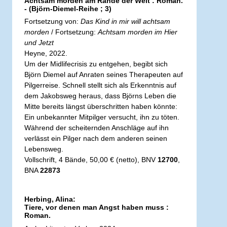
Achtsam morden am Rande der Welt : Roman.
- (Björn-Diemel-Reihe ; 3)
Fortsetzung von:
Das Kind in mir will achtsam
morden
/ Fortsetzung:
Achtsam morden im Hier
und Jetzt
Heyne, 2022.
Um der Midlifecrisis zu entgehen, begibt sich
Björn Diemel auf Anraten seines Therapeuten auf
Pilgerreise. Schnell stellt sich als Erkenntnis auf
dem Jakobsweg heraus, dass Björns Leben die
Mitte bereits längst überschritten haben könnte:
Ein unbekannter Mitpilger versucht, ihn zu töten.
Während der scheiternden Anschläge auf ihn
verlässt ein Pilger nach dem anderen seinen
Lebensweg.
Vollschrift, 4 Bände, 50,00 € (netto), BNV
12700
,
BNA
22873
Herbing, Alina:
Tiere, vor denen man Angst haben muss :
Roman.