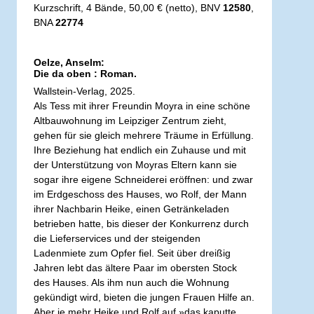
Kurzschrift, 4 Bände, 50,00 € (netto), BNV
12580
,
BNA
22774
Oelze, Anselm:
Die da oben : Roman.
Wallstein-Verlag, 2025.
Als Tess mit ihrer Freundin Moyra in eine schöne
Altbauwohnung im Leipziger Zentrum zieht,
gehen für sie gleich mehrere Träume in Erfüllung.
Ihre Beziehung hat endlich ein Zuhause und mit
der Unterstützung von Moyras Eltern kann sie
sogar ihre eigene Schneiderei eröffnen: und zwar
im Erdgeschoss des Hauses, wo Rolf, der Mann
ihrer Nachbarin Heike, einen Getränkeladen
betrieben hatte, bis dieser der Konkurrenz durch
die Lieferservices und der steigenden
Ladenmiete zum Opfer fiel. Seit über dreißig
Jahren lebt das ältere Paar im obersten Stock
des Hauses. Als ihm nun auch die Wohnung
gekündigt wird, bieten die jungen Frauen Hilfe an.
Aber je mehr Heike und Rolf auf »das kaputte