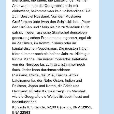
Menschen, die Ideen, die Einstellungen kennen.
Aber wenn man die Geographie nicht mit
einbezieht, bekommt man kein vollständiges Bild.
Zum Beispiel Russland: Von den Moskauer
Großfürsten über Iwan den Schrecklichen, Peter
den Großen und Stalin bis hin zu Wladimir Putin
sah sich jeder russische Staatschef denselben
geostrategischen Problemen ausgesetzt, egal ob
im Zarismus, im Kommunismus oder im
kapitalistischen Nepotismus. Die meisten Häfen
frieren immer noch ein halbes Jahr zu. Nicht gut
für die Marine. Die nordeuropäische Tiefebene
von der Nordsee bis zum Ural ist immer noch
flach. Jeder kann durchmarschieren.
Russland, China, die USA, Europa, Afrika,
Lateinamerika, der Nahe Osten, Indien und
Pakistan, Japan und Korea, die Arktis und
Grönland: In zehn Kapiteln zeigt Tim Marshall,
wie die Geografie die Weltpolitik beeinflusst und
beeinflusst hat.
Kurzschrift, 5 Bände, 62,00 € (netto), BNV
12651
,
BNA
22563