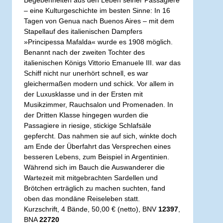
Begebenheiten aus den Leben seiner Passagiere
– eine Kulturgeschichte im besten Sinne: In 16
Tagen von Genua nach Buenos Aires – mit dem
Stapellauf des italienischen Dampfers
»Principessa Mafalda« wurde es 1908 möglich.
Benannt nach der zweiten Tochter des
italienischen Königs Vittorio Emanuele III. war das
Schiff nicht nur unerhört schnell, es war
gleichermaßen modern und schick. Vor allem in
der Luxusklasse und in der Ersten mit
Musikzimmer, Rauchsalon und Promenaden. In
der Dritten Klasse hingegen wurden die
Passagiere in riesige, stickige Schlafsäle
gepfercht. Das nahmen sie auf sich, winkte doch
am Ende der Überfahrt das Versprechen eines
besseren Lebens, zum Beispiel in Argentinien.
Während sich im Bauch die Auswanderer die
Wartezeit mit mitgebrachten Sardellen und
Brötchen erträglich zu machen suchten, fand
oben das mondäne Reiseleben statt.
Kurzschrift, 4 Bände, 50,00 € (netto), BNV
12397
,
BNA
22720