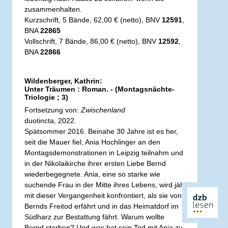
zusammenhalten.
Kurzschrift, 5 Bände, 62,00 € (netto), BNV
12591
,
BNA
22865
Vollschrift, 7 Bände, 86,00 € (netto), BNV
12592
,
BNA
22866
Wildenberger, Kathrin:
Unter Träumen : Roman. - (Montagsnächte-
Triologie ; 3)
Fortsetzung von:
Zwischenland
duotincta, 2022.
Spätsommer 2016. Beinahe 30 Jahre ist es her,
seit die Mauer fiel, Ania Hochlinger an den
Montagsdemonstrationen in Leipzig teilnahm und
in der Nikolaikirche ihrer ersten Liebe Bernd
wiederbegegnete. Ania, eine so starke wie
suchende Frau in der Mitte ihres Lebens, wird jäh
mit dieser Vergangenheit konfrontiert, als sie von
Bernds Freitod erfährt und in das Heimatdorf im
Südharz zur Bestattung fährt. Warum wollte
Bernd sterben? Und was hat sein Tod mit Ania zu