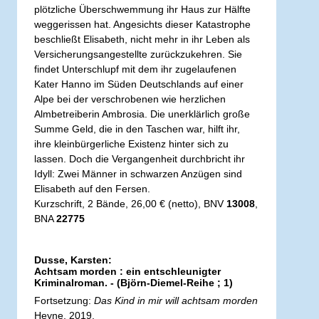
plötzliche Überschwemmung ihr Haus zur Hälfte
weggerissen hat. Angesichts dieser Katastrophe
beschließt Elisabeth, nicht mehr in ihr Leben als
Versicherungsangestellte zurückzukehren. Sie
findet Unterschlupf mit dem ihr zugelaufenen
Kater Hanno im Süden Deutschlands auf einer
Alpe bei der verschrobenen wie herzlichen
Almbetreiberin Ambrosia. Die unerklärlich große
Summe Geld, die in den Taschen war, hilft ihr,
ihre kleinbürgerliche Existenz hinter sich zu
lassen. Doch die Vergangenheit durchbricht ihr
Idyll: Zwei Männer in schwarzen Anzügen sind
Elisabeth auf den Fersen.
Kurzschrift, 2 Bände, 26,00 € (netto), BNV
13008
,
BNA
22775
Dusse, Karsten:
Achtsam morden : ein entschleunigter
Kriminalroman. - (Björn-Diemel-Reihe ; 1)
Fortsetzung:
Das Kind in mir will achtsam morden
Heyne, 2019.