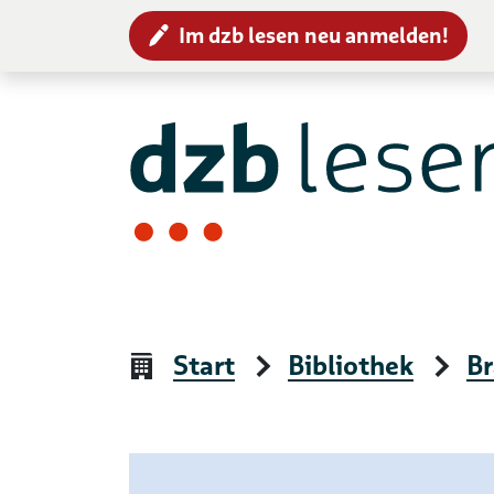
Im dzb lesen neu anmelden!
Zur Navigation
Zum Inhalt
Start
Bibliothek
Br