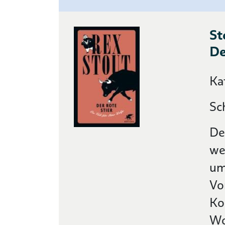
St
De
Ka
Sc
De
we
um
Vo
Ko
Wo