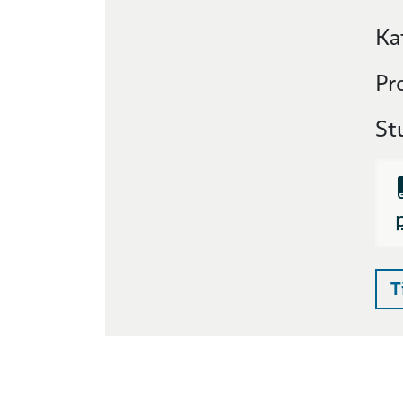
Ka
Pr
St
T