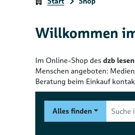
Start
Shop
Willkommen im
Im Online-Shop des
dzb lesen
Menschen angeboten: Medien in
Beratung beim Einkauf kontakt
Suchformular
Suche im Shop nach Autor, 
Alles finden