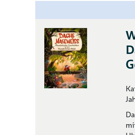
W
D
G
Ka
Ja
Da
mi