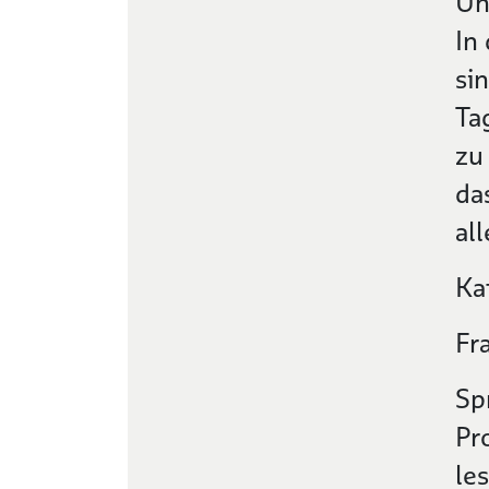
Uh
In
si
Ta
zu
da
al
Ka
Fr
Sp
Pr
le