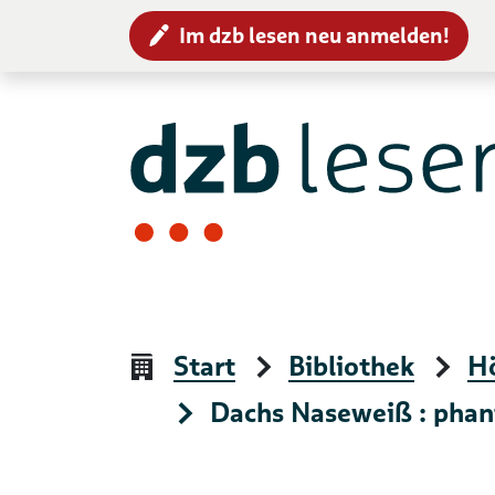
Im dzb lesen neu anmelden!
Zur Navigation
Zum Inhalt
Start
Bibliothek
H
Dachs Naseweiß : phan