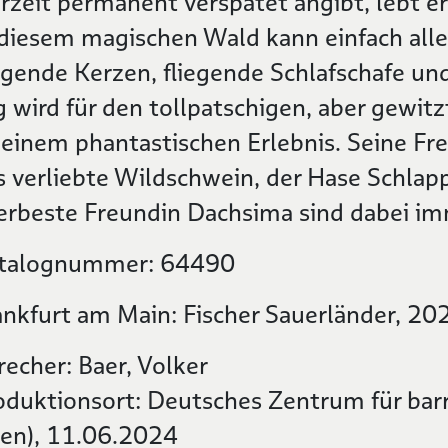
rzeit permanent verspätet angibt, lebt e
 diesem magischen Wald kann einfach alles
ngende Kerzen, fliegende Schlafschafe und
g wird für den tollpatschigen, aber gewi
 einem phantastischen Erlebnis. Seine Fre
s verliebte Wildschwein, der Hase Schlapp
lerbeste Freundin Dachsima sind dabei imm
talognummer: 64490
ankfurt am Main: Fischer Sauerländer, 20
recher: Baer, Volker
oduktionsort: Deutsches Zentrum für barr
sen), 11.06.2024