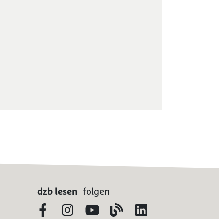
dzb lesen
folgen
Facebook
Instagram
YouTube
Blog
LinkedIn