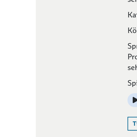
Ka
Kö
Sp
Pr
se
Sp
T