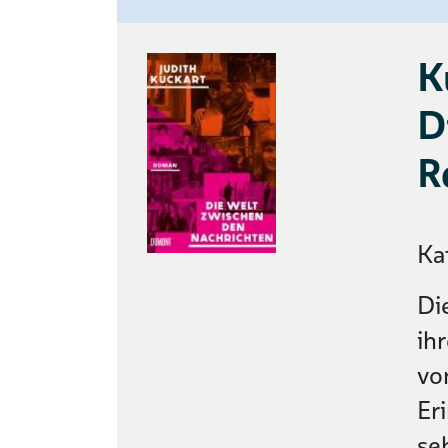
K
D
R
Ka
Di
ih
vo
Er
se