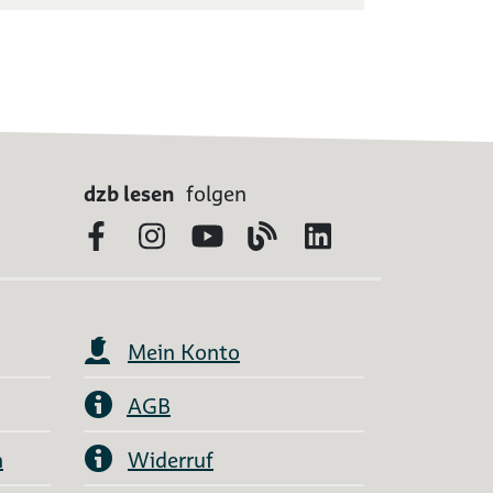
dzb lesen
folgen
Facebook
Instagram
YouTube
Blog
LinkedIn
Mein Konto
AGB
n
Widerruf