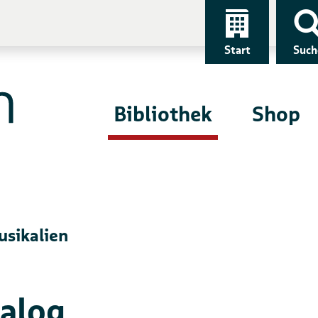
Start
Such
Bibliothek
Shop
sikalien
alog