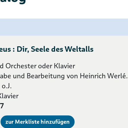
s : Dir, Seele des Weltalls
 Orchester oder Klavier
abe und Bearbeitung von Heinrich Werlé.
 o.J.
lavier
7
zur Merkliste hinzufügen