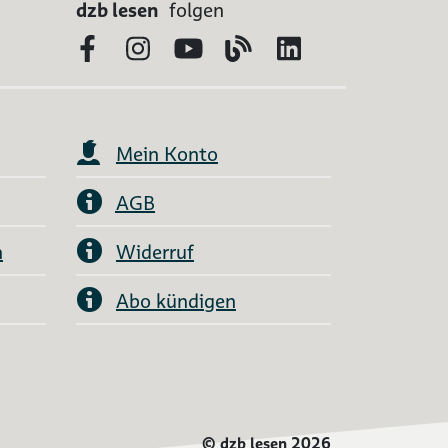
dzb lesen
folgen
Facebook
Instagram
YouTube
Blog
LinkedIn
Mein Konto
AGB
n
Widerruf
Abo kündigen
©
dzb lesen 2026