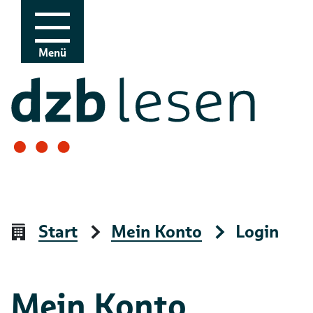
Zur Navigation
Zum Inhalt
Menü
Start
Mein Konto
Login
Mein Konto