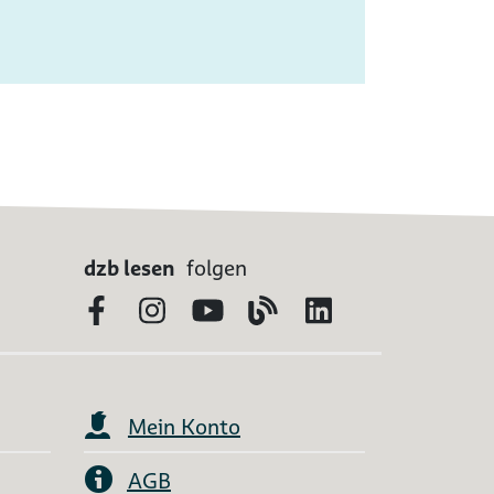
dzb lesen
folgen
Facebook
Instagram
YouTube
Blog
LinkedIn
Mein Konto
AGB