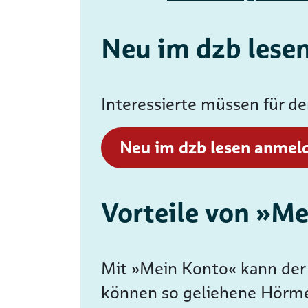
Neu im dzb lese
Interessierte müssen für d
Neu im dzb lesen anmel
Vorteile von »M
Mit »Mein Konto« kann der 
können so geliehene Hörme