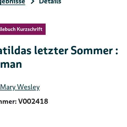
gebnisse
Details
llebuch Kurzschrift
tildas letzter Sommer :
oman
Mary Wesley
mer: V002418