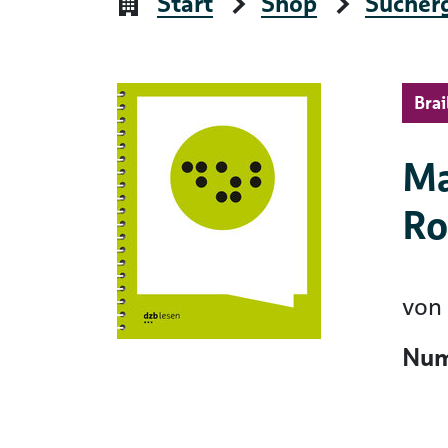
Start
Shop
Sucher
Brai
Ma
R
von
Num