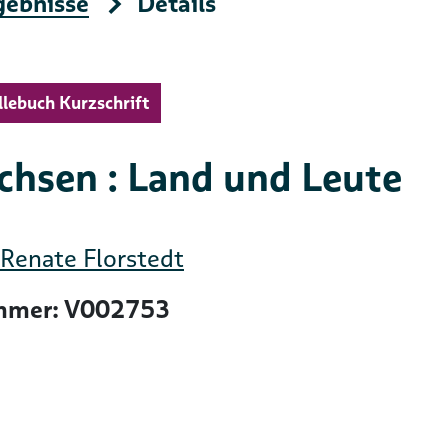
gebnisse
Details
llebuch Kurzschrift
chsen : Land und Leute
Renate Florstedt
mer: V002753