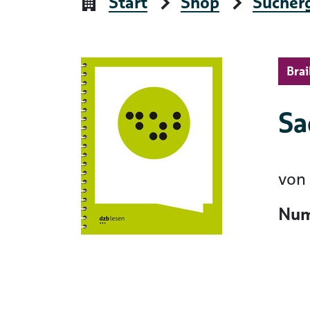
Start
Shop
Sucher
Brai
Sa
von
Num