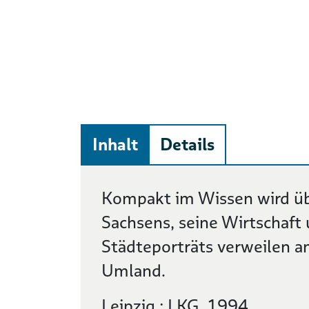
Inhalt
Details
Beschreibung
Kompakt im Wissen wird üb
Sachsens, seine Wirtschaft 
Städteporträts verweilen a
Umland.
Leipzig : LKG, 1994.