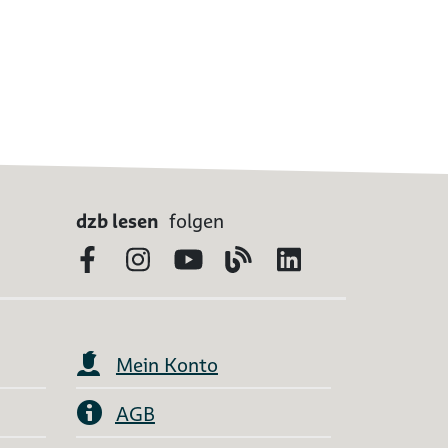
dzb lesen
folgen
Facebook
Instagram
YouTube
Blog
LinkedIn
Mein Konto
AGB