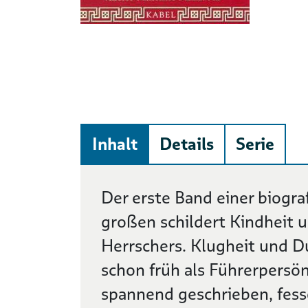
Inhalt
Details
Serie
Beschreibung
Der erste Band einer biogr
großen schildert Kindheit
Herrschers. Klugheit und 
schon früh als Führerpersön
spannend geschrieben, fesse