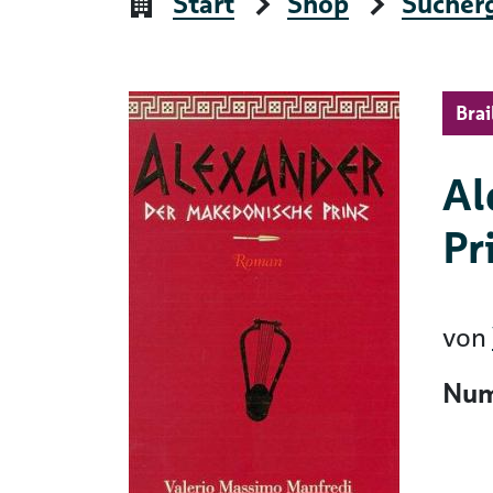
Start
Shop
Sucher
Brai
Al
Pr
von
Num