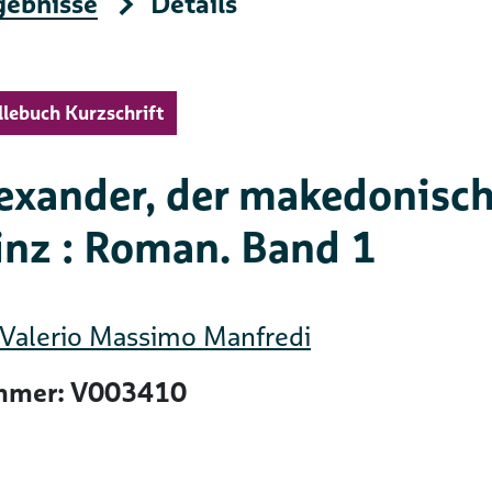
gebnisse
Details
llebuch Kurzschrift
exander, der makedonisc
inz : Roman. Band 1
Valerio Massimo Manfredi
mer: V003410