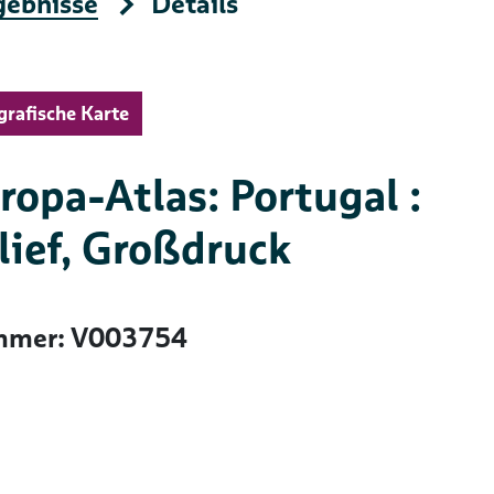
gebnisse
Details
rafische Karte
ropa-Atlas: Portugal :
lief, Großdruck
mer: V003754