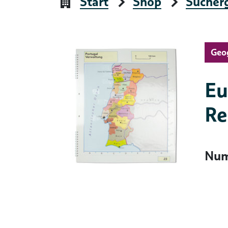
Start
Shop
Sucher
Geog
Eu
Re
Num