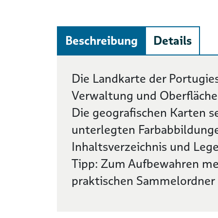
Beschreibung
Details
Beschreibung
Die Landkarte der Portugie
Verwaltung und Oberfläche
Die geografischen Karten se
unterlegten Farbabbildung
Inhaltsverzeichnis und Lege
Tipp: Zum Aufbewahren meh
praktischen Sammelordner u