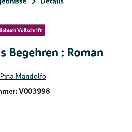
gebnisse
Details
llebuch Vollschrift
s Begehren : Roman
Pina Mandolfo
mer: V003998