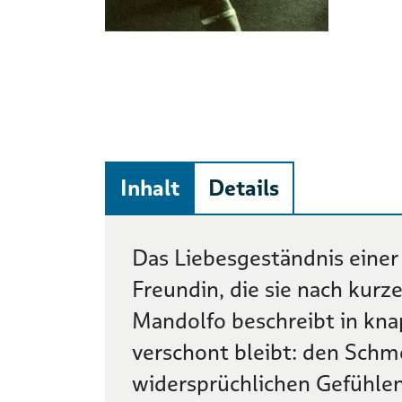
Inhalt
Details
Beschreibung
Das Liebesgeständnis einer S
Freundin, die sie nach kurze
Mandolfo beschreibt in kna
verschont bleibt: den Schm
widersprüchlichen Gefühlen,