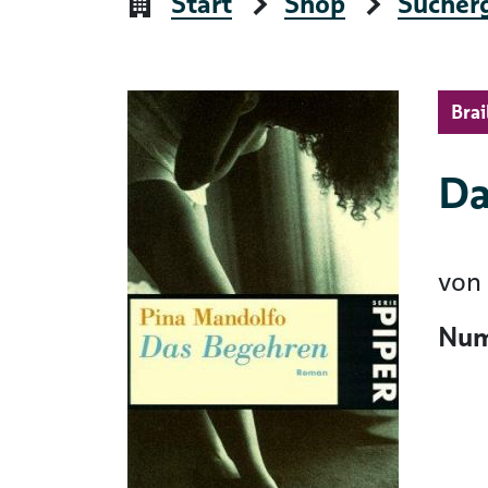
Start
Shop
Sucher
Brai
Da
von
Num