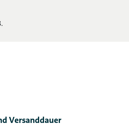
.
nd Versanddauer